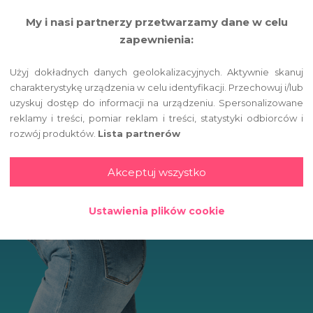
Znajdź
My i nasi partnerzy przetwarzamy dane w celu
zapewnienia:
Jestem
Użyj dokładnych danych geolokalizacyjnych. Aktywnie skanuj
charakterystykę urządzenia w celu identyfikacji. Przechowuj i/lub
uzyskuj dostęp do informacji na urządzeniu. Spersonalizowane
Lokalizacja
reklamy i treści, pomiar reklam i treści, statystyki odbiorców i
rozwój produktów.
Lista partnerów
Akceptuj wszystko
Ustawienia plików cookie