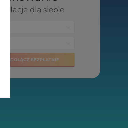
 relacje dla siebie
DOŁĄCZ BEZPŁATNIE